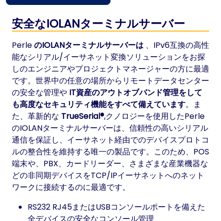
安全なIOLANターミナルサーバー
Perle
のIOLANターミナルサーバーは
、IPv6互換の高性
能なシリアル/イーサネット変換ソリューションをお探
しのエンジニアやプロジェクトマネージャーの方に最適
です。世界中の任意の場所からリモートデータセンター
の安全な管理や
IT資産のアウトオブバンド管理をして
も高度なセキュリティ機能をすべて備えています
。ま
た、革新的な
TrueSerial®
,クノロジーを使用したPerle
のIOLANターミナルサーバーは、信頼性の高いシリアル
通信を保証し、イーサネット経由でのデバイスプロトコ
ルの整合性を維持する唯一の製品です。このため、POS
端末や、PBX、カードリーダー、さまざまな産業機器な
どの非同期デバイスをTCP/IPイーサネットへのネット
ワークに接続するのに最適です。
RS232 RJ45またはUSBコンソールポートを備えた
全デバイスの安全なコンソール管理