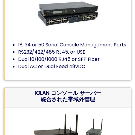
18, 34 or 50 Serial Console Management Ports
RS232/422/485 RJ45, or USB
Dual 10/100/1000 RJ45 or SFP Fiber
Dual AC or Dual Feed 48vDC
IOLAN コンソール サーバー
統合された帯域外管理