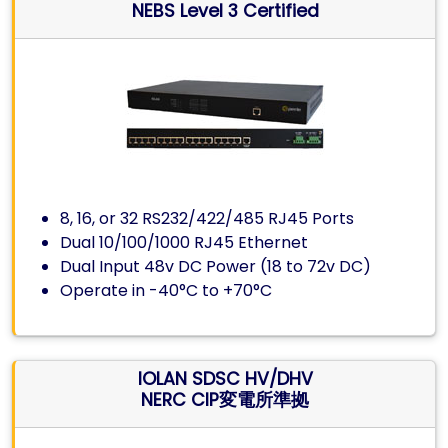
NEBS Level 3 Certified
8, 16, or 32 RS232/422/485 RJ45 Ports
Dual 10/100/1000 RJ45 Ethernet
Dual Input 48v DC Power (18 to 72v DC)
Operate in -40°C to +70°C
IOLAN SDSC HV/DHV
NERC CIP変電所準拠