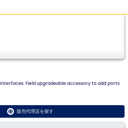
interfaces. Field upgradeable accessory to add ports
販売代理店を探す