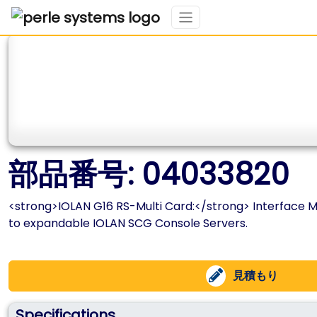
部品番号: 04033820
<strong>IOLAN G16 RS-Multi Card:</strong> Interface M
to expandable IOLAN SCG Console Servers.
見積もり
Specifications