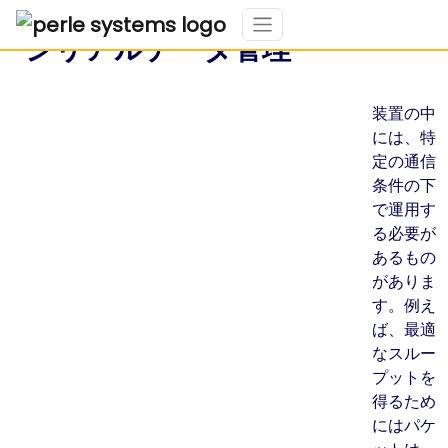
シリアルデータ管理
装置の中
には、特
定の通信
条件の下
で運用す
る必要が
あるもの
がありま
す。例え
ば、最適
なスルー
プットを
得るため
にはパケ