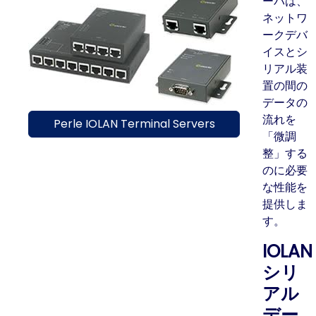
ーバは、
ネットワ
ークデバ
イスとシ
リアル装
置の間の
データの
流れを
Perle IOLAN Terminal Servers
「微調
整」する
のに必要
な性能を
提供しま
す。
IOLAN
シリ
アル
デー