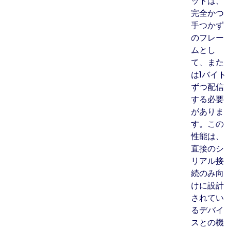
ットは、
完全かつ
手つかず
のフレー
ムとし
て、また
は1バイト
ずつ配信
する必要
がありま
す。この
性能は、
直接のシ
リアル接
続のみ向
けに設計
されてい
るデバイ
スとの機