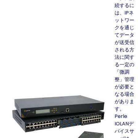
続するに
は、IPネ
ットワー
クを通じ
てデータ
が送受信
される方
法に関す
る一定の
「微調
整」管理
が必要と
なる場合
がありま
す。
Perle
IOLANデ
バイスサ