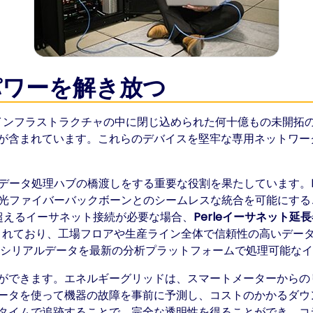
パワーを解き放つ
ーインフラストラクチャの中に閉じ込められた何十億もの未開拓
が含まれています。これらのデバイスを堅牢な専用ネットワー
クのデータ処理ハブの橋渡しをする重要な役割を果たしています。
光ファイバーバックボーンとのシームレスな統合を可能にする
超えるイーサネット接続が必要な場合、
Perleイーサネット延
計されており、工場フロアや生産ライン全体で信頼性の高いデー
シリアルデータを最新の分析プラットフォームで処理可能な
ができます。エネルギーグリッドは、スマートメーターからの
ータを使って機器の故障を事前に予測し、コストのかかるダウ
タイムで追跡することで、完全な透明性を得ることができ、コ