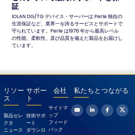
証
IOLAN DG/TG デバイス・サーバーは Perle 独自の
生涯保証など、業界一を誇るサービスとサポートで
守られています。Perle は1976 年から最高レベル
の性能、柔軟性、及び品質を備えた製品をお届けし
ています。
リソー
サポー
会社
私たちとつながる
ス
ト
サイトマ
ップ
製品セレ
技術サポ
フィード
クタ
ート
バック
ニュース
ダウンロ