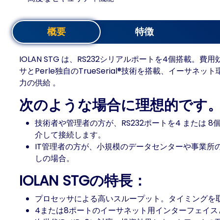
概要
特徴
IOLAN STG は、RS232シリアルポートを4個
サとPerle独自のTrueSerial®技術を搭載、イーサ
力の供給 。
次のような場合に理想的です
技術者や管理者の方が、RS232ポートを4 また
介して接続します。
IT管理者の方が、小規模のデータセンターや事業所
しの場合。
IOLAN STGの特長：
プロセッサによる高いスループット。タイミングを
4または8ポートのイーサネット用インターフェイス