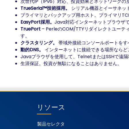
次世代IP（IPv6）対応、投資効果とネットワーク
TrueSerial™技術採用。
シリアル機器とイーサネッ
プライマリとバックアップ用ホスト。プライマリT
EasyPort採用。
Java対応インターネットブラウ
TruePort
– PerleのCOM/TTYリダイレクトユーティ
す。
クラスタリング。
帯域外接続コンソールポートをす
動的DNS。
インターネットに接続できる場所ならど
Javaブラウザを使用して、TelnetまたはSSH
生涯保証。投資が無駄になることはありません。
リソース
製品セレクタ