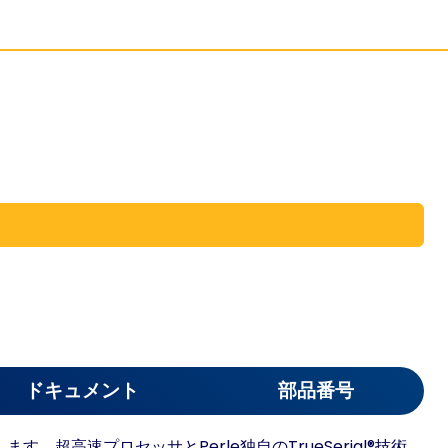
ドキュメント
部品番号
高速プロセッサとPerle独自のTrueSerial®技術