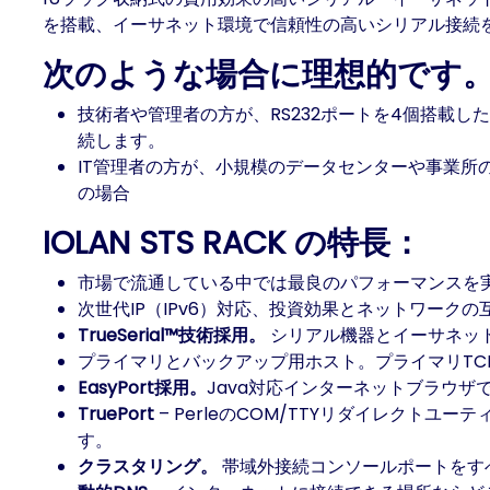
を搭載、イーサネット環境で信頼性の高いシリアル接続を
次のような場合に理想的です
技術者や管理者の方が、RS232ポートを4個搭載
続します。
IT管理者の方が、小規模のデータセンターや事業所
の場合
IOLAN STS RACK の特長：
市場で流通している中では最良のパフォーマンスを実行す
次世代IP（IPv6）対応、投資効果とネットワーク
TrueSerial™技術採用。
シリアル機器とイーサネッ
プライマリとバックアップ用ホスト。プライマリT
EasyPort採用。
Java対応インターネットブラウ
TruePort
– PerleのCOM/TTYリダイレクトユーティ
す。
クラスタリング。
帯域外接続コンソールポートをすべてま