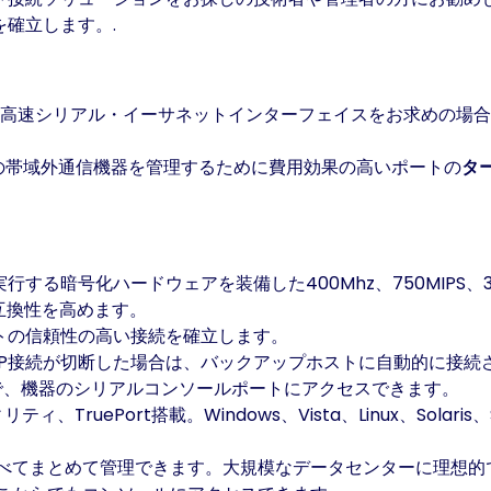
確立します。.
。
した高速シリアル・イーサネットインターフェイスをお求めの場
の帯域外通信機器を管理するために費用効果の高いポートの
タ
る暗号化ハードウェアを装備した400Mhz、750MIPS、32
の互換性を高めます。
トの信頼性の高い接続を確立します。
CP接続が切断した場合は、バックアップホストに自動的に接続
ザで、機器のシリアルコンソールポートにアクセスできます。
リティ、TruePort搭載。Windows、Vista、Linux、So
とめて管理できます。大規模なデータセンターに理想的です。 for l